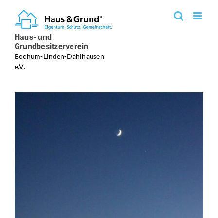
Zum
Inhalt
springen
Haus- und
Grundbesitzerverein
Bochum-Linden-Dahlhausen
e.V.