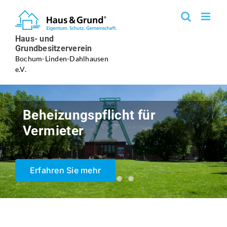
Zum
Inhalt
springen
Haus- und
Grundbesitzerverein
Bochum-Linden-Dahlhausen
e.V.
Beheizungspflicht für
Vermieter
Erfahren Sie mehr