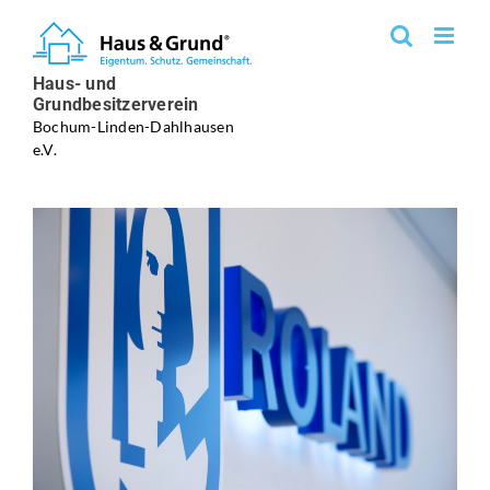
Zum
Inhalt
springen
Haus- und
Grundbesitzerverein
Bochum-Linden-Dahlhausen
e.V.